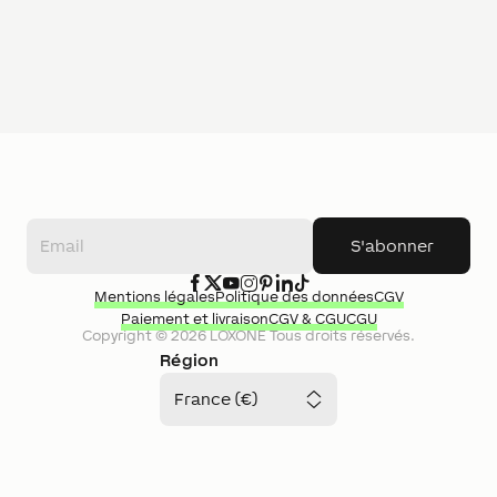
S'abonner
Mentions légales
Politique des données
CGV
Paiement et livraison
CGV & CGU
CGU
Copyright ©
2026
LOXONE
Tous droits réservés.
Région
France (€)