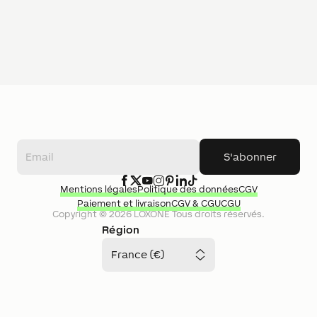
S'abonner
Mentions légales
Politique des données
CGV
Paiement et livraison
CGV & CGU
CGU
Copyright ©
2026
LOXONE
Tous droits réservés.
Région
France (€)