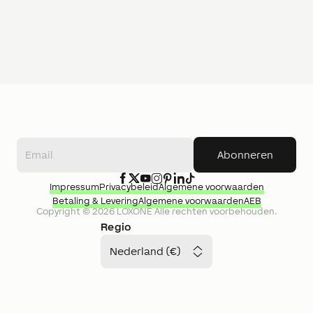
Abonneren
Impressum
Privacybeleid
Algemene voorwaarden
Betaling & Levering
Algemene voorwaarden
AEB
Copyright ©
2026
LOXONE
Alle rechten voorbehouden.
Regio
Nederland (€)