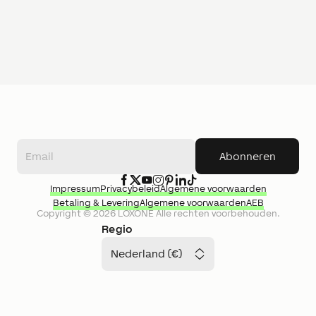
Abonneren
Impressum
Privacybeleid
Algemene voorwaarden
Betaling & Levering
Algemene voorwaarden
AEB
Copyright ©
2026
LOXONE
Alle rechten voorbehouden.
Regio
Nederland (€)