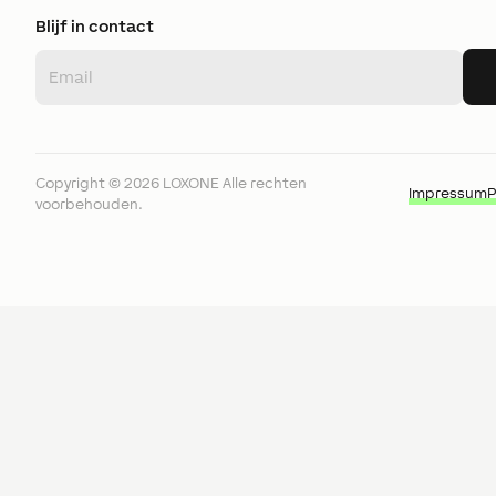
Blijf in contact
Copyright ©
2026
LOXONE
Alle rechten
Impressum
P
voorbehouden.