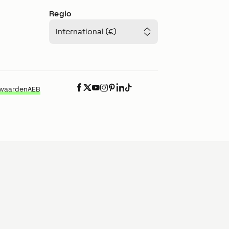
Regio
International (€)
rwaarden
AEB