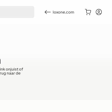
loxone.com
n
nk onjuist of
rug naar de