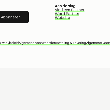
Aan de slag
Vind een Partner
Word Partner
Abonneren
Website
rivacybeleid
Algemene voorwaarden
Betaling & Levering
Algemene voo