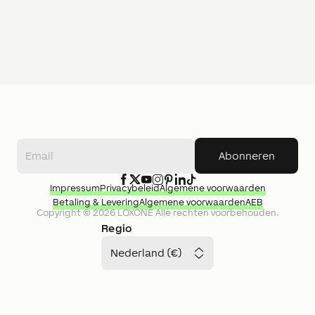
Abonneren
Impressum
Privacybeleid
Algemene voorwaarden
Betaling & Levering
Algemene voorwaarden
AEB
Copyright ©
2026
LOXONE
Alle rechten voorbehouden.
Regio
Nederland (€)