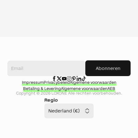
Abonneren
Impressum
Privacybeleid
Algemene voorwaarden
Betaling & Levering
Algemene voorwaarden
AEB
Copyright ©
2026
LOXONE
Alle rechten voorbehouden.
Regio
Nederland (€)