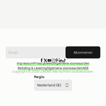
Abonneren
Impressum
Privacybeleid
Algemene voorwaarden
Betaling & Levering
Algemene voorwaarden
AEB
Copyright ©
2026
LOXONE
Alle rechten voorbehouden.
Regio
Nederland (€)