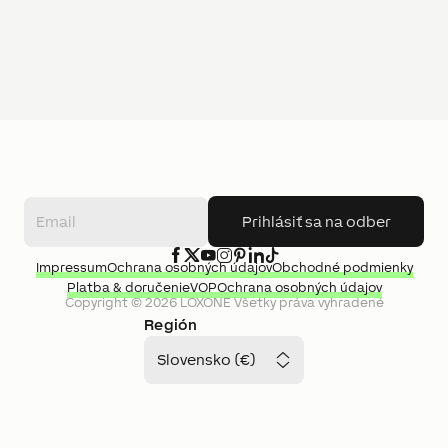
Prihlásiť sa na odber
Impressum
Ochrana osobných údajov
Obchodné podmienky
Platba & doručenie
VOP
Ochrana osobných údajov
Copyright ©
2026
LOXONE
Všetky práva vyhradené
Región
Slovensko (€)