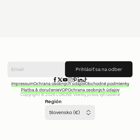
Prihlásiť sa na odber
Impressum
Ochrana osobných údajov
Obchodné podmienky
Platba & doručenie
VOP
Ochrana osobných údajov
Copyright ©
2026
LOXONE
Všetky práva vyhradené
Región
Slovensko (€)