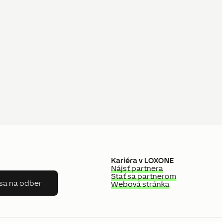
Kariéra v LOXONE
Nájsť partnera
Stať sa partnerom
 sa na odber
Webová stránka