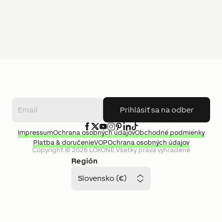
Prihlásiť sa na odber
Impressum
Ochrana osobných údajov
Obchodné podmienky
Platba & doručenie
VOP
Ochrana osobných údajov
Copyright ©
2026
LOXONE
Všetky práva vyhradené
Región
Slovensko (€)