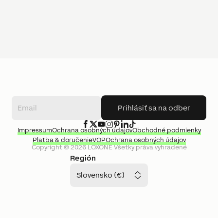
Prihlásiť sa na odber
Impressum
Ochrana osobných údajov
Obchodné podmienky
Platba & doručenie
VOP
Ochrana osobných údajov
Copyright ©
2026
LOXONE
Všetky práva vyhradené
Región
Slovensko (€)