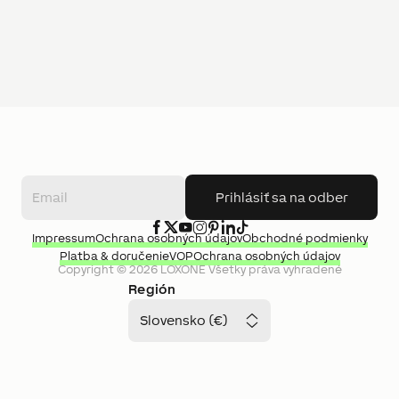
Prihlásiť sa na odber
Impressum
Ochrana osobných údajov
Obchodné podmienky
Platba & doručenie
VOP
Ochrana osobných údajov
Copyright ©
2026
LOXONE
Všetky práva vyhradené
Región
Slovensko (€)