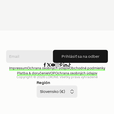
Prihlásiť sa na odber
Impressum
Ochrana osobných údajov
Obchodné podmienky
Platba & doručenie
VOP
Ochrana osobných údajov
Copyright ©
2026
LOXONE
Všetky práva vyhradené
Región
Slovensko (€)