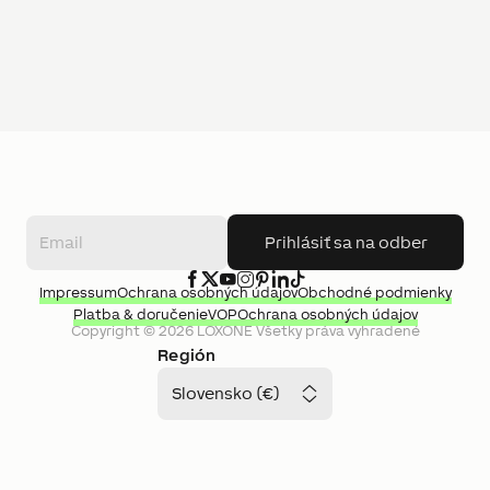
Prihlásiť sa na odber
Impressum
Ochrana osobných údajov
Obchodné podmienky
Platba & doručenie
VOP
Ochrana osobných údajov
Copyright ©
2026
LOXONE
Všetky práva vyhradené
Región
Slovensko (€)