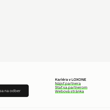
Kariéra v LOXONE
Nájsť partnera
Stať sa partnerom
 sa na odber
Webová stránka