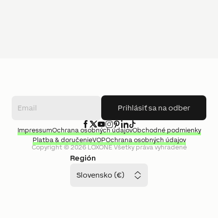
Prihlásiť sa na odber
Impressum
Ochrana osobných údajov
Obchodné podmienky
Platba & doručenie
VOP
Ochrana osobných údajov
Copyright ©
2026
LOXONE
Všetky práva vyhradené
Región
Slovensko (€)