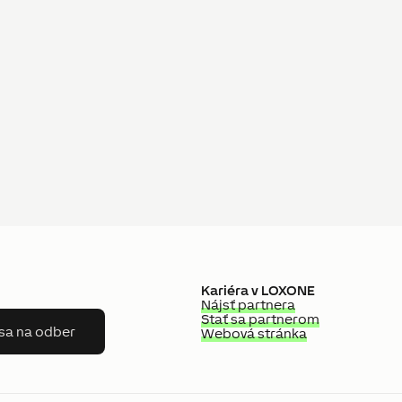
Kariéra v LOXONE
Nájsť partnera
Stať sa partnerom
 sa na odber
Webová stránka