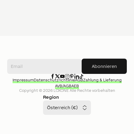
Abonnieren
Impressum
Datenschutzrichtlinie
AGB
Zahlung & Lieferung
AVB/AGB
AEB
Copyright ©
2026
LOXONE
Alle Rechte vorbehalten
Region
Österreich (€)