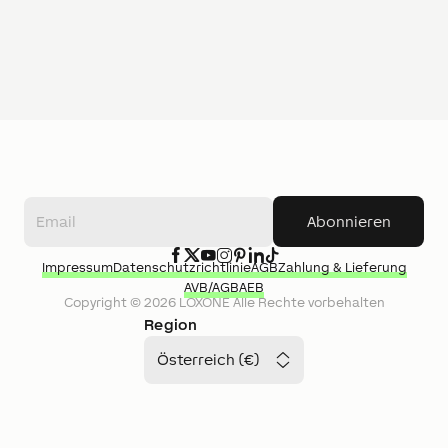
Abonnieren
Impressum
Datenschutzrichtlinie
AGB
Zahlung & Lieferung
AVB/AGB
AEB
Copyright ©
2026
LOXONE
Alle Rechte vorbehalten
Region
Österreich (€)