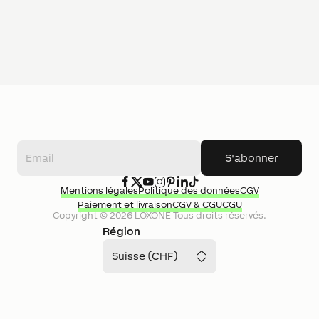
S'abonner
Mentions légales
Politique des données
CGV
Paiement et livraison
CGV & CGU
CGU
Copyright ©
2026
LOXONE
Tous droits réservés.
Région
Suisse (CHF)