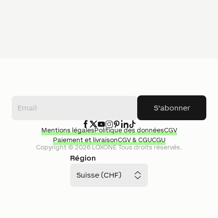
S'abonner
Mentions légales
Politique des données
CGV
Paiement et livraison
CGV & CGU
CGU
Copyright ©
2026
LOXONE
Tous droits réservés.
Région
Suisse (CHF)