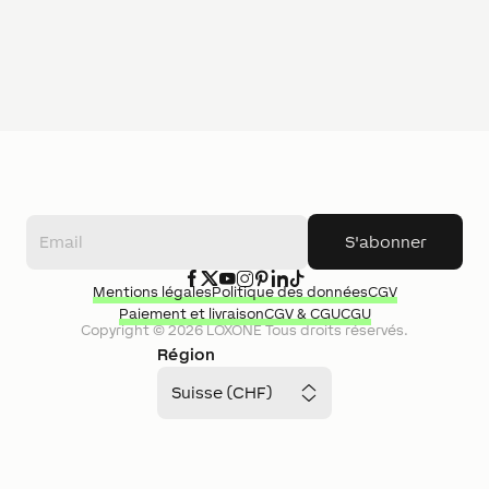
S'abonner
Mentions légales
Politique des données
CGV
Paiement et livraison
CGV & CGU
CGU
Copyright ©
2026
LOXONE
Tous droits réservés.
Région
Suisse (CHF)