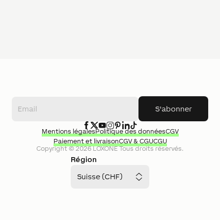
S'abonner
Mentions légales
Politique des données
CGV
Paiement et livraison
CGV & CGU
CGU
Copyright ©
2026
LOXONE
Tous droits réservés.
Région
Suisse (CHF)