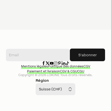
S'abonner
Mentions légales
Politique des données
CGV
Paiement et livraison
CGV & CGU
CGU
Copyright ©
2026
LOXONE
Tous droits réservés.
Région
Suisse (CHF)