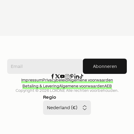
Abonneren
Impressum
Privacybeleid
Algemene voorwaarden
Betaling & Levering
Algemene voorwaarden
AEB
Copyright ©
2026
LOXONE
Alle rechten voorbehouden.
Regio
Nederland (€)