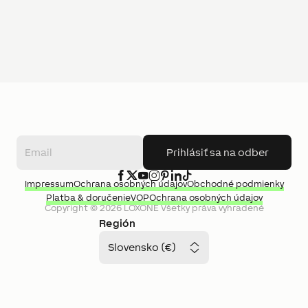
Prihlásiť sa na odber
Impressum
Ochrana osobných údajov
Obchodné podmienky
Platba & doručenie
VOP
Ochrana osobných údajov
Copyright ©
2026
LOXONE
Všetky práva vyhradené
Región
Slovensko (€)