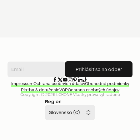
Prihlásiť sa na odber
Impressum
Ochrana osobných údajov
Obchodné podmienky
Platba & doručenie
VOP
Ochrana osobných údajov
Copyright ©
2026
LOXONE
Všetky práva vyhradené
Región
Slovensko (€)