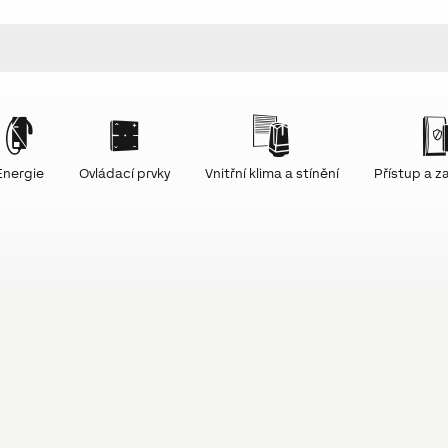
Energie
Ovládací prvky
Vnitřní klima a stínění
Přístup a 