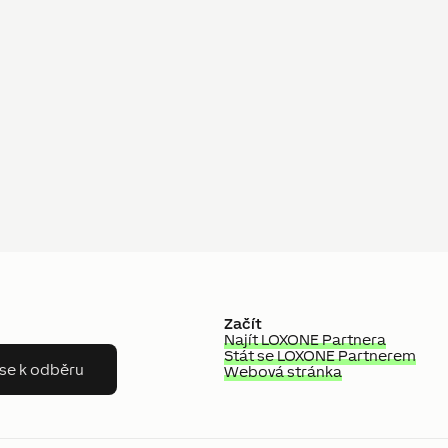
Začít
Najít LOXONE Partnera
Stát se LOXONE Partnerem
 se k odběru
Webová stránka