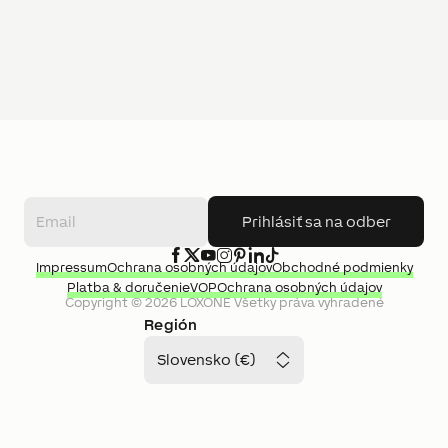
Prihlásiť sa na odber
Impressum
Ochrana osobných údajov
Obchodné podmienky
Platba & doručenie
VOP
Ochrana osobných údajov
Copyright ©
2026
LOXONE
Všetky práva vyhradené
Región
Slovensko (€)